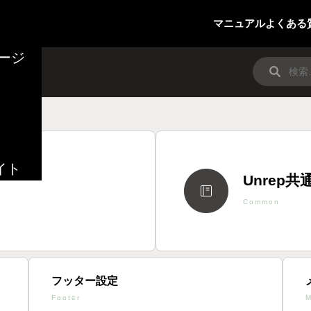
マニュアル
よくある
ージ
イト
Unrep共
Common
フッター設定
Footer
M